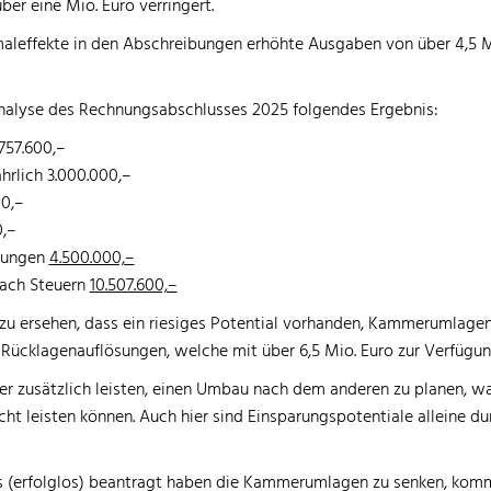
r eine Mio. Euro verringert.
maleffekte in den Abschreibungen erhöhte Ausgaben von über 4,5 M
Analyse des Rechnungsabschlusses 2025 folgendes Ergebnis:
757.600,–
hrlich 3.000.000,–
00,–
0,–
bungen
4.500.000,–
nach Steuern
10.507.600,–
r zu ersehen, dass ein riesiges Potential vorhanden, Kammerumlag
Rücklagenauflösungen, welche mit über 6,5 Mio. Euro zur Verfügun
er zusätzlich leisten, einen Umbau nach dem anderen zu planen, wa
t leisten können. Auch hier sind Einsparungspotentiale alleine du
 (erfolglos) beantragt haben die Kammerumlagen zu senken, kommt