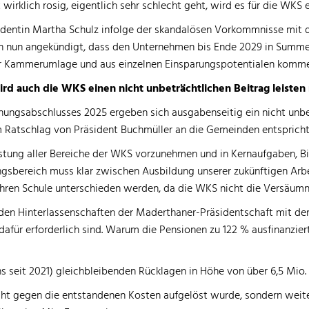
 wirklich rosig, eigentlich sehr schlecht geht, wird es für die WKS 
entin Martha Schulz infolge der skandalösen Vorkommnisse mit d
nun angekündigt, dass den Unternehmen bis Ende 2029 in Summe 100
er Kammerumlage und aus einzelnen Einsparungspotentialen kommen
d auch die WKS einen nicht unbeträchtlichen Beitrag leisten
ungsabschlusses 2025 ergeben sich ausgabenseitig ein nicht unbet
 Ratschlag von Präsident Buchmüller an die Gemeinden entspricht
rstung aller Bereiche der WKS vorzunehmen und in Kernaufgaben, Bi
dungsbereich muss klar zwischen Ausbildung unserer zukünftigen A
hren Schule unterschieden werden, da die WKS nicht die Versäumni
nden Hinterlassenschaften der Maderthaner-Präsidentschaft mit de
dafür erforderlich sind. Warum die Pensionen zu 122 % ausfinanzier
s seit 2021) gleichbleibenden Rücklagen in Höhe von über 6,5 Mio. 
cht gegen die entstandenen Kosten aufgelöst wurde, sondern wei