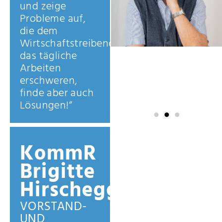
und zeige
Probleme auf,
die dem
Wirtschaftstreibenden
das tägliche
Arbeiten
erschweren,
finde aber auch
Lösungen!“
KommR
Brigitte
Hirschegger
VORSTAND-
UND