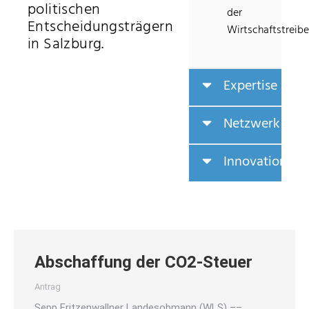
politischen
der
Entscheidungsträgern
Wirtschaftstreibe
in Salzburg.
Expertise
Netzwerk
Innovation
Abschaffung der CO2-Steuer
Antrag
Sepp Fritzenwallner Landesobmann (WLS) ––