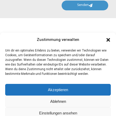
Senden
Zustimmung verwalten
Um dir ein optimales Erlebnis zu bieten, verwenden wir Technologien wie
Cookies, um Geräteinformationen zu speichern und/oder darauf
zuzugreifen. Wenn du diesen Technologien zustimmst, können wir Daten
wie das Surfverhalten oder eindeutige IDs auf dieser Website verarbeiten.
Wenn du deine Zustimmung nicht erteilst oder zurückziehst, können
bestimmte Merkmale und Funktionen beeinträchtigt werden.
KONTAKT:
Münzgasse
Wirtschaftsliste Salzburg
Akzeptieren
1, 5020
das Team
– parteifrei und
Salzburg
unabhängig
Ablehnen
+43 664 541
2021
Einstellungen ansehen
office@wirtschaftsliste.com