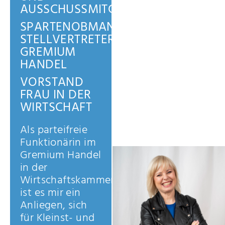
AUSSCHUSSMITGLIED
SPARTENOBMANN
STELLVERTRETERIN
GREMIUM
HANDEL
VORSTAND
FRAU IN DER
WIRTSCHAFT
Als parteifreie
Funktionärin im
Gremium Handel
in der
Wirtschaftskammer
ist es mir ein
Anliegen, sich
für Kleinst- und