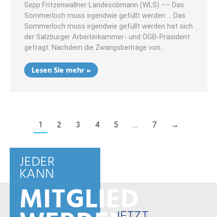
Sepp Fritzenwallner Landesobmann (WLS) –– Das
Sommerloch muss irgendwie gefüllt werden … Das
Sommerloch muss irgendwie gefüllt werden hat sich
der Salzburger Arbeiterkammer- und ÖGB-Präsident
gefragt. Nachdem die Zwangsbeiträge von…
Lesen Sie mehr »
1
2
3
4
5
…
7
→
JEDER
KANN
MITGLIED