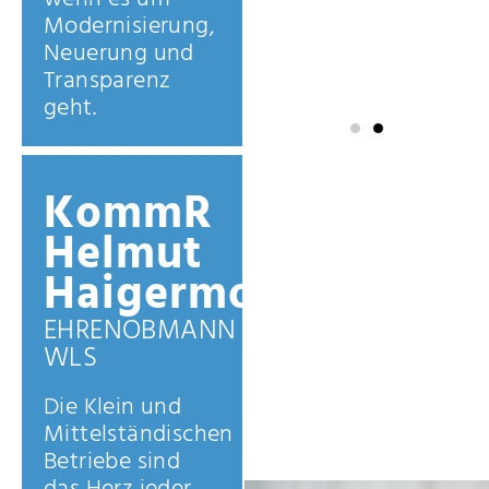
wenn es um
Modernisierung,
Neuerung und
Transparenz
geht.
KommR
Helmut
Haigermoser
EHRENOBMANN
WLS
Die Klein und
Mittelständischen
Betriebe sind