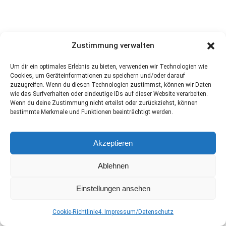
Zustimmung verwalten
Um dir ein optimales Erlebnis zu bieten, verwenden wir Technologien wie
Cookies, um Geräteinformationen zu speichern und/oder darauf
zuzugreifen. Wenn du diesen Technologien zustimmst, können wir Daten
wie das Surfverhalten oder eindeutige IDs auf dieser Website verarbeiten.
KONTAKT:
Wenn du deine Zustimmung nicht erteilst oder zurückziehst, können
Münzgasse
Wirtschaftsliste Salzburg
bestimmte Merkmale und Funktionen beeinträchtigt werden.
1, 5020
das Team
– parteifrei und
Salzburg
unabhängig
Akzeptieren
+43 664 541
2021
Ablehnen
office@wirtschaftsliste.com
Einstellungen ansehen
Cookie-Richtlinie
4. Impressum/Datenschutz